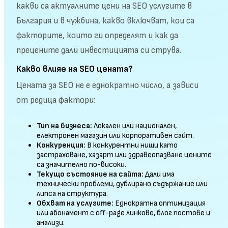
какви са актуалните цени на SEO услугите в
България и в чужбина, какво включват, кои са
факторите, които ги определят и как да
прецените дали инвестицията си струва.
Какво влияе на SEO цената?
Цената за SEO не е еднократно число, а зависи
от редица фактори:
Тип на бизнеса:
Локален или национален,
електронен магазин или корпоративен сайт.
Конкуренция:
В конкурентни ниши като
застраховане, хазарт или здравеопазване цените
са значително по-високи.
Текущо състояние на сайта:
Дали има
технически проблеми, дублирано съдържание или
липса на структура.
Обхват на услугите:
Еднократна оптимизация
или абонамент с off-page линкове, блог постове и
анализи.