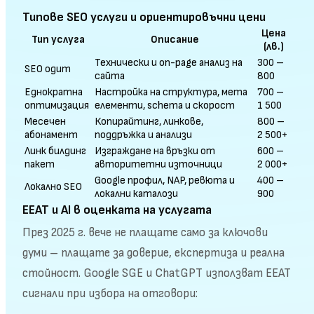
Типове SEO услуги и ориентировъчни цени
Цена
Тип услуга
Описание
(лв.)
Технически и on-page анализ на
300 –
SEO одит
сайта
800
Еднократна
Настройка на структура, мета
700 –
оптимизация
елементи, schema и скорост
1 500
Месечен
Копирайтинг, линкове,
800 –
абонамент
поддръжка и анализи
2 500+
Линк билдинг
Изграждане на връзки от
600 –
пакет
авторитетни източници
2 000+
Google профил, NAP, ревюта и
400 –
Локално SEO
локални каталози
900
EEAT и AI в оценката на услугата
През 2025 г. вече не плащате само за ключови
думи – плащате за доверие, експертиза и реална
стойност. Google SGE и ChatGPT използват EEAT
сигнали при избора на отговори: