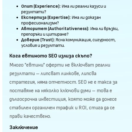
Опит (Experience):
Има ли реални казуси и
резултати?
Експертиза (Expertise):
Има ли доказан
професионализъм?
Авторитет (Authoritativeness):
Има ли връзки,
препоръки и цитиране?
Доверие (Trust):
Ясна комуникация, сигурност,
условия и резултати.
Кога евтиното SEO излиза скъпо?
Много "евтини" оферти не включват реални
резултати – липсват линкове, липсва
стратегия, няма отчетност. SEO не е такса за
поставяне на няколко ключови думи – това е
дългосрочна инвестиция, която може да донесе
стабилен органичен трафик и ROI, стига да се
прави качествено.
Заключение