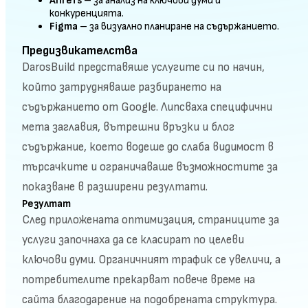
Ahrefs
– за анализ на ключови думи и
конкуренцията.
Figma
– за визуално планиране на съдържанието.
Предизвикателства
DarosBuild представяше услугите си по начин,
който затрудняваше разбирането на
съдържанието от Google. Липсваха специфични
мета заглавия, вътрешни връзки и блог
съдържание, което водеше до слаба видимост в
търсачките и ограничаваше възможностите за
показване в разширени резултати.
Резултат
След приложената оптимизация, страниците за
услуги започнаха да се класират по целеви
ключови думи. Органичният трафик се увеличи, а
потребителите прекарват повече време на
сайта благодарение на подобрената структура.