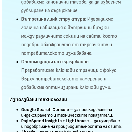
добавихме канонични тагове, за да избегнем
дублиране на съдържание.
Вътрешна линк структура
: Изградихме
логична навигация с вътрешни връзки
между различните секции на сайта, което
подобри обхождането от търсачките и
потребителското изживяване.
Оптимизация на съдържание
:
Преработихме ключови страници с фокус
върху потребителското намерение и
добавихме оптимизирани ключови думи.
Използвани технологии
Google Search Console
– за проследяване на
индексирането и техническите показатели.
PageSpeed Insights
+
Lighthouse
– за измерване
и подобряване на производителността на сайта.