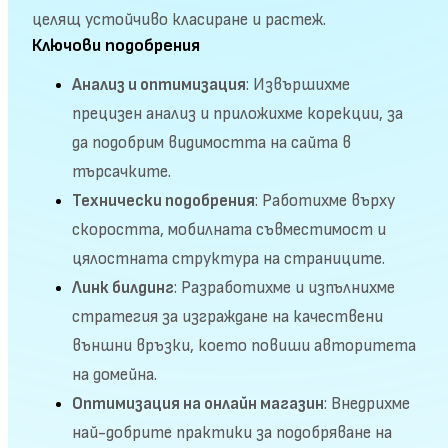
целящ устойчиво класиране и растеж.
Ключови подобрения
Анализ и оптимизация
: Извършихме
прецизен анализ и приложихме корекции, за
да подобрим видимостта на сайта в
търсачките.
Технически подобрения
: Работихме върху
скоростта, мобилната съвместимост и
цялостната структура на страниците.
Линк билдинг
: Разработихме и изпълнихме
стратегия за изграждане на качествени
външни връзки, което повиши авторитета
на домейна.
Оптимизация на онлайн магазин
: Внедрихме
най-добрите практики за подобряване на