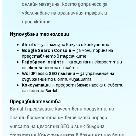
онлайн магазина, което допринесе за
увеличаване на органичния трафик и
продажбите.
Използвани технологии
Ahrefs
– за анализ на връзки и конкуренти.
Google Search Console
– за мониторинг на
представянето в търсачките.
PageSpeed Insights
– за оценка на скоростта и
ефективността на сайта.
WordPress с SEO плъгини
– за управление на
съдържанието и оптимизацията.
Консултации
– предоставяхме насоки и съвети
на екипа на Bardahl.
Предизвикателства
Bardahl предлагаше качествени продукти, но
онлайн видимостта им беше слаба поради
липсата на цялостна SEO и линк билдинг
стратегия. Конкуренцията в бранша също беше