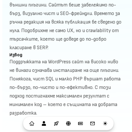
външни плъгини. Сайтът беше забележимо по-
бърз, визуално чист и SEO-фрейндли. Времето за
ръчна редакция на всяка публикация бе сведено до
нула. Подобрихме не само UX, но и crawlability от
търсачките, което ще доведе до по-добро
класиране в SERP.
Извод
Поддръжката на WordPress сайт на високо ниво
не винаги означава инсталиране на още плъгини.
Понякога, чист SQL и малко PHP вършат работа
по-бързо, по-чисто и по-ефективно. С този
подход постигнахме максимален резултат с
минимален код – което е същината на добрата
разработка.