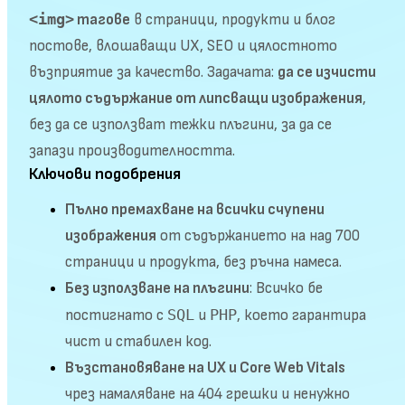
<img>
тагове
в страници, продукти и блог
постове, влошаващи UX, SEO и цялостното
възприятие за качество. Задачата:
да се изчисти
цялото съдържание от липсващи изображения
,
без да се използват тежки плъгини, за да се
запази производителността.
Ключови подобрения
Пълно премахване на всички счупени
изображения
от съдържанието на над 700
страници и продукта, без ръчна намеса.
Без използване на плъгини
: Всичко бе
SQL
PHP
постигнато с
и
, което гарантира
чист и стабилен код.
Възстановяване на UX и Core Web Vitals
чрез намаляване на 404 грешки и ненужно