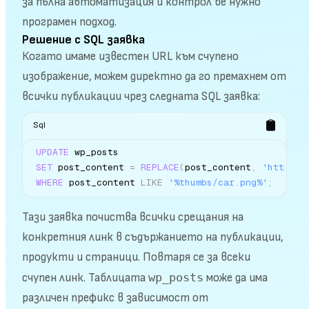
за пълна автоматизация и контрол бе нужно
програмен подход.
Решение с SQL заявка
Когато имаме известен URL към счупено
изображение, можем директно да го премахнем от
всички публикации чрез следната SQL заявка:
Sql
UPDATE
SET
 post_content 
=
REPLACE
(
post_content
,
'https:/
WHERE
 post_content 
LIKE
'%thumbs/car.png%'
;
Тази заявка почиства всички срещания на
конкретния линк в съдържанието на публикации,
продукти и страници. Повтаря се за всеки
wp_posts
счупен линк. Таблицата
може да има
различен префикс в зависимост от