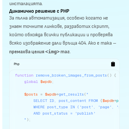
инсталацията.
Динамично решение с PHP
За пълна автоматизация, особено когато не
знаем точните линкове, разработих скрипт,
който обхожда всички публикации и проверява
всяко изображение дали връща 404. Ако е така –
<img>
премахва целия
таг
.
Php
function
remove_broken_images_from_posts
(
)
{
global
$wpdb
;
$posts
=
$wpdb
->
get_results
(
"

        SELECT ID, post_content FROM 
{
$wpdb
->
prefi
        WHERE post_type IN ('post', 'page', 'produ
        AND post_status = 'publish'

    "
)
;