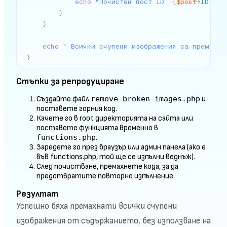
echo
"Почистен пост ID: 
{
$post
->
ID
}
<br
}
}
echo
" Всички счупени изображения са премахна
}
Стъпки за репродуциране
Създайте файл
remove-broken-images.php
и
поставете горния код.
Качете го в root директорията на сайта или
поставете функцията временно в
functions.php
.
Заредете го през браузър или админ панела (ако е
във functions.php, той ще се изпълни веднъж).
След почистване, премахнете кода, за да
предотвратите повторно изпълнение.
Резултат
Успешно бяха премахнати всички счупени
изображения от съдържанието, без използване на