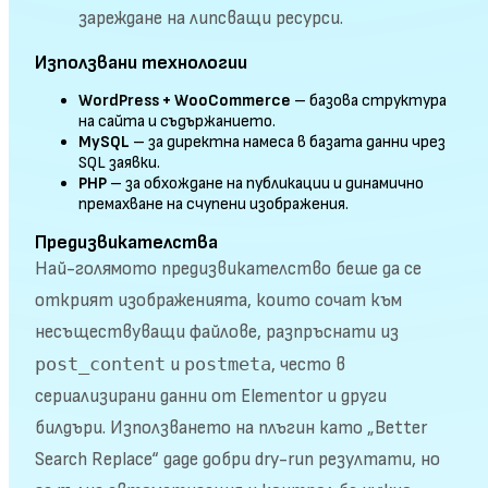
зареждане на липсващи ресурси.
Използвани технологии
WordPress + WooCommerce
– базова структура
на сайта и съдържанието.
MySQL
– за директна намеса в базата данни чрез
SQL заявки.
PHP
– за обхождане на публикации и динамично
премахване на счупени изображения.
Предизвикателства
Най-голямото предизвикателство беше да се
открият изображенията, които сочат към
несъществуващи файлове, разпръснати из
post_content
postmeta
и
, често в
сериализирани данни от Elementor и други
билдъри. Използването на плъгин като „Better
Search Replace“ даде добри dry-run резултати, но