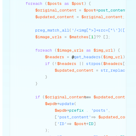
foreach
(
$posts
as
$post
)
{
$original_content
=
$post
->
post_content
;
$updated_content
=
$original_content
;
preg_match_all
(
'/<img[^>]+src=["\']([^"\'
$image_urls
=
$matches
[
1
]
??
[
]
;
foreach
(
$image_urls
as
$img_url
)
{
$headers
=
 @
get_headers
(
$img_url
)
;
if
(
!
$headers
||
strpos
(
$headers
[
0
]
,
$updated_content
=
str_replace
(
$m
}
}
if
(
$original_content
!==
$updated_content
)
$wpdb
->
update
(
$wpdb
->
prefix
.
'posts'
,
[
'post_content'
=>
$updated_conten
[
'ID'
=>
$post
->
ID
]
)
;